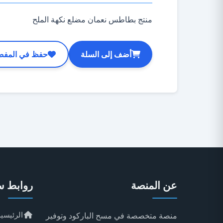
منتج بطاطس نعمان مضلع نكهة الملح
أضف إلى السلة
حفظ في المفض
عن المنصة
روابط س
الرئيسية
منصة متخصصة في مسح الباركود وتوفير