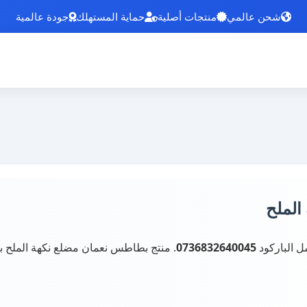
شحن عالمي
منتجات أصلية
حماية المستهلك
جودة عالمية
الملح
 الباركود
0736832640045