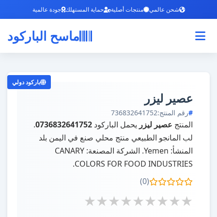
شحن عالمي
منتجات أصلية
حماية المستهلك
جودة عالمية
ماسح الباركود
باركود دولي
عصير ليزر
رقم المنتج:
736832641752
المنتج
عصير ليزر
يحمل الباركود
0736832641752
.
لب المانجو الطبيعي منتج محلي صنع في اليمن بلد
المنشأ: Yemen. الشركة المصنعة: CANARY
COLORS FOR FOOD INDUSTRIES.
(0)