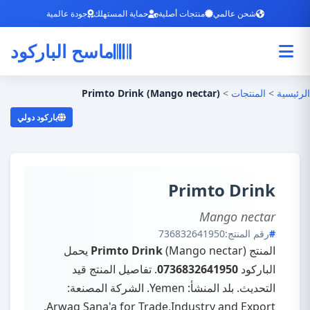
شحن عالمي
منتجات أصلية
حماية المستهلك
جودة عالمية
ماسح الباركود
الرئيسية
>
المنتجات
>
Primto Drink (Mango nectar)
باركود دولي
Primto Drink
Mango nectar
رقم المنتج:
736832641950
المنتج
Primto Drink
(Mango nectar) يحمل
الباركود
0736832641950
. تفاصيل المنتج قيد
التحديث. بلد المنشأ: Yemen. الشركة المصنعة:
Arwaq Sana'a for Trade,Industry and Export.