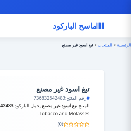
ماسح الباركود
الرئيسية
>
المنتجات
>
تبغ اسود غير مصنع
تبغ اسود غير مصنع
رقم المنتج:
736832642483
المنتج
تبغ اسود غير مصنع
يحمل الباركود
642483
Tobacco and Molasses.
(0)