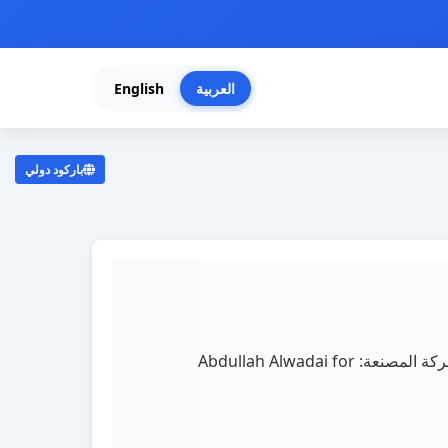
العربية
English
باركود دولي
. تبغ اسود حار غير مصنع رقم واحد بلد المنشأ: Yemen. الشركة المصنعة: Abdullah Alwadai for