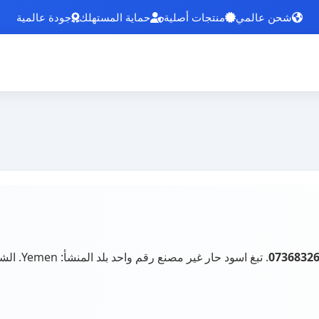
شحن عالمي
منتجات أصلية
حماية المستهلك
جودة عالمية
0736832