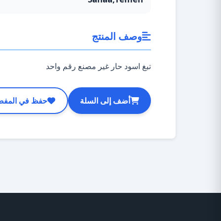
وصف المنتج
تبغ اسود حار غير مصنع رقم واحد
أضف إلى السلة
حفظ في المفض